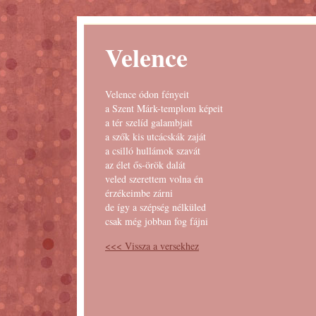
Velence
Velence ódon fényeit
a Szent Márk-templom képeit
a tér szelíd galambjait
a szők kis utcácskák zaját
a csilló hullámok szavát
az élet ős-örök dalát
veled szerettem volna én
érzékeimbe zárni
de így a szépség nélküled
csak még jobban fog fájni
<<< Vissza a versekhez