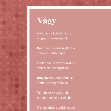
Vágy
Áldanám a kelő holdat –
megigéző mosolyodat.
Borzolnám a fűzfagallyat –
érzékien omló hajad.
Csókolnám a száz fűszálat –
szeretkező szempilládat.
Ringatnám a domboldalat –
elbűvölő szép válladat.
Vállalnám az egész tájat –
minden vonzó porcikádat.
S meghalnék a sziklabércen –