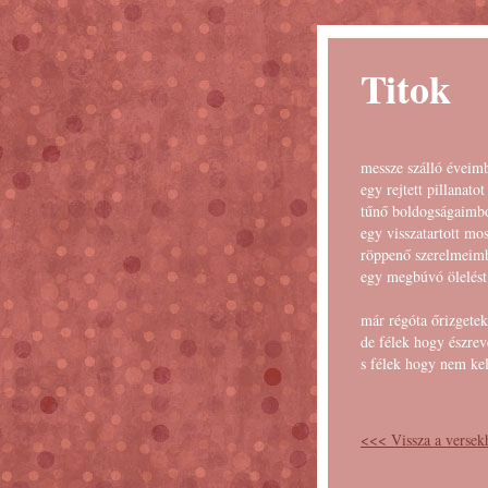
Titok
messze szálló éveim
egy rejtett pillanatot
tűnő boldogságaimb
egy visszatartott mo
röppenő szerelmeim
egy megbúvó ölelést
már régóta őrizgetek
de félek hogy észrev
s félek hogy nem ke
<<< Vissza a versek