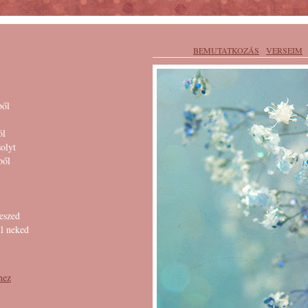
BEMUTATKOZÁS
VERSEIM
ből
ól
solyt
ből
eszed
ll neked
hez