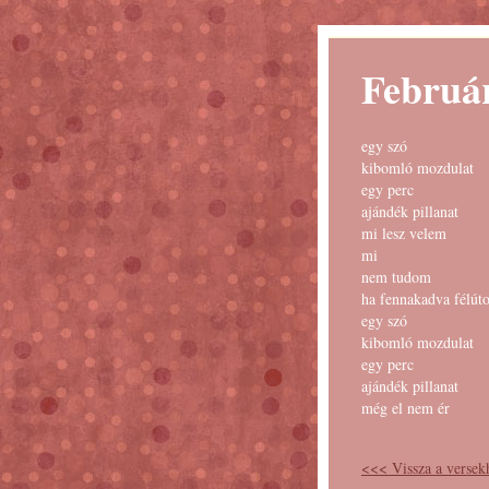
Februá
egy szó
kibomló mozdulat
egy perc
ajándék pillanat
mi lesz velem
mi
nem tudom
ha fennakadva félút
egy szó
kibomló mozdulat
egy perc
ajándék pillanat
még el nem ér
<<< Vissza a versek