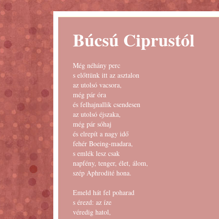
Búcsú Ciprustól
Még néhány perc
s előttünk itt az asztalon
az utolsó vacsora,
még pár óra
és felhajnallik csendesen
az utolsó éjszaka,
még pár sóhaj
és elrepít a nagy idő
fehér Boeing-madara,
s emlék lesz csak
napfény, tenger, élet, álom,
szép Aphrodité hona.
Emeld hát fel poharad
s érezd: az íze
véredig hatol,