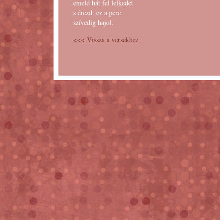
emeld hát fel lelkedet
s érezd: ez a perc
szívedig hajol.
<<< Vissza a versekhez